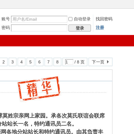
账号
自动登录
找回密码
密码
注册
登录
2
3
4
5
6
7
8
/ 8 页
下一页
球莫姓宗亲网上家园。承各次莫氏联谊会联席
分站站长一名，特约通讯员二名。
网各地分站站长和特约通讯员。由其负责丰