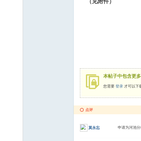
（见附件
莫氏宗
2011
本帖子中包含更多
您需要
登录
才可以下
点评
申请为河池分站
莫永忘