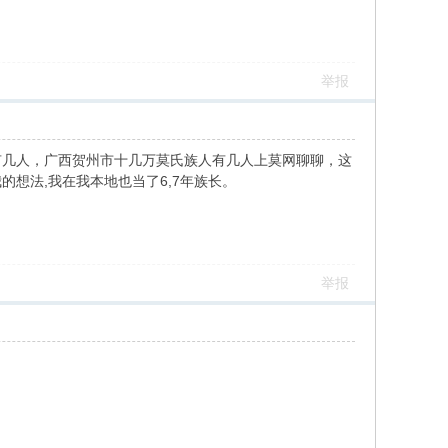
举报
有几人，广西贺州市十几万莫氏族人有几人上莫网聊聊，这
想法,我在我本地也当了6,7年族长。
举报