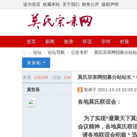
设为首页
收藏本站
关于我们
财务公开
版权声明
首页
新闻
族谱
联谊
宗祠
村落
»
论坛
›
论坛导航
›
公告专栏
›
莫氏宗亲网招募分站站
莫
发新帖
氏
莫氏宗亲网招募分站站长丶
查看:
126199
|
回复:
104
宗
亲
莫世吾
发表于 2011-12-13 22:24:1
网
各地莫氏联谊会：
为了实现“凝聚天下莫
会议精神，各地莫氏联
请各地联谊会积极丶迅