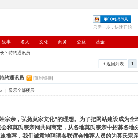
只需一步，快速开始
故事
名人
文化
商务
公益
基金
长丶特约通讯员
返回列表
1
特约通讯员
荐
[复制链接]
5
|
显示全部楼层
姓宗亲，弘扬莫家文化”的理想。为了把网站建设成为全
谊会和莫氏宗亲网共同商定，从各地莫氏宗亲中招募各地
速推荐，我们诚意地聘请各联谊会推荐人员的为莫氏宗亲