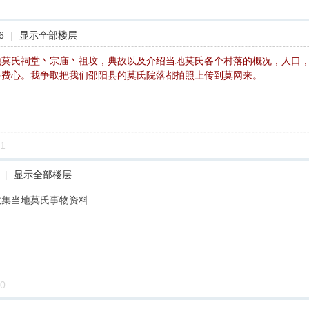
6
|
显示全部楼层
地莫氏祠堂丶宗庙丶祖坟，典故以及介绍当地莫氏各个村落的概况，人口
多费心。我争取把我们邵阳县的莫氏院落都拍照上传到莫网来。
1
|
显示全部楼层
集当地莫氏事物资料.
0