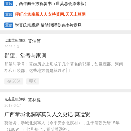
丁酉年向全族祝贺书（世莫总会添来叔）
置顶
呼吁全族宗親人人支持莫网,天天上莫网
置顶
對莫氏宗親網,敬請踴躍發表改善意見
置顶
点击重新加载
莫泊简
2026-1-3
郡望、堂号与家训
郡望与堂号：莫姓历史上形成了几个著名的郡望，如巨鹿郡、河间
郡和江陵郡，这些地方曾是莫姓名门 ...
2634
0
点击重新加载
莫林翼
2017-6-17
广西恭城北洞寨莫氏人文史记-莫遗贤
莫遗贤，恭城北洞寨人（今平安乡北溪村），生于清朝光绪15年
（1889年）七月初七，祖父莫远咨 ...