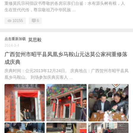
重修莫氏宗祠倡议书尊敬的各房宗亲们台鉴：水有源头树有根，人
生在世代代传，尊宗敬祖乃中华民族 ...
10155
6
点击重新加载
莫思毅
2014-3-4
广西贺州市昭平县凤凰乡马鞍山元达莫公家祠重修落
成庆典
庆典时间：公元2013年12月24日。 庆典地点：广西贺州市昭平县凤
凰乡马鞍山。 到场参加庆典宾客人 ...