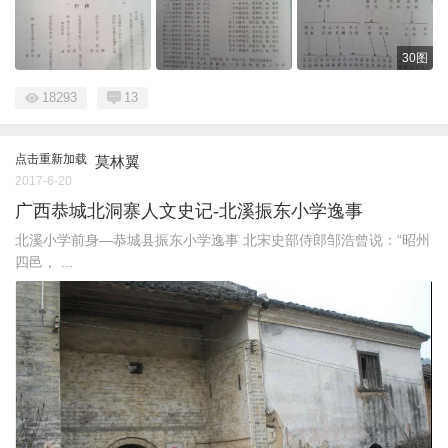
30图
18293
13
点击重新加载
莫林翼
2017-6-20
广西恭城北洞寨人文史记-北溪振东小学逸事
北溪小学前身—恭城县振东小学逸事 北宋史部侍郎邹浩曾说：“昭州
四邑， ...