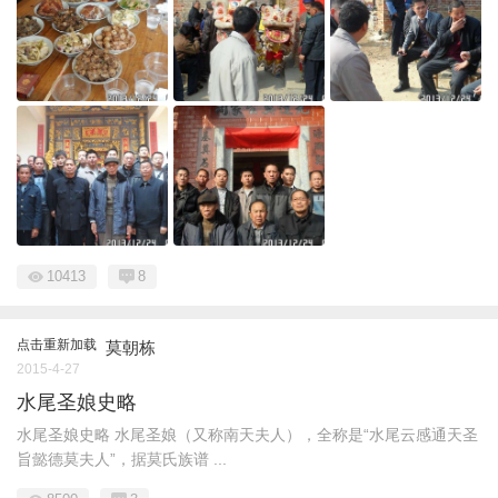
10413
8
点击重新加载
莫朝栋
2015-4-27
水尾圣娘史略
水尾圣娘史略 水尾圣娘（又称南天夫人），全称是“水尾云感通天圣
旨懿德莫夫人”，据莫氏族谱 ...