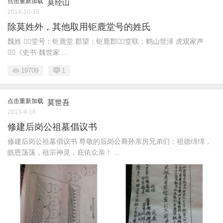
点击重新加载
莫经山
2014-10-15
除莫姓外，其他取用钜鹿堂号的姓氏
魏姓 堂号：钜鹿堂 郡望：钜鹿郡堂联：鹤山世泽 虎观家声
《史书·魏世家 ...
19709
1
点击重新加载
莫世吾
2013-9-16
修建后岗公祖墓倡议书
修建后岗公祖墓倡议书 尊敬的后岗公裔孙亲房兄弟们：祖德绵绵，
皓恩荡荡，祖宗神灵，庇佑众亲！ ...