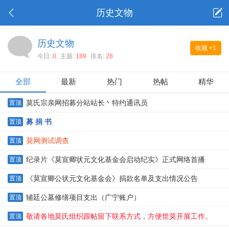
历史文物
历史文物
收藏
+1
今日:
0
主题:
189
排名:
28
全部
最新
热门
热帖
精华
莫氏宗亲网招募分站站长丶特约通讯员
置顶
募 捐 书
置顶
莫网测试调查
置顶
纪录片《莫宣卿状元文化基金会启动纪实》正式网络首播
置顶
《莫宣卿公状元文化基金会》捐款名单及支出情况公告
置顶
辅廷公墓修缮项目支出（广宁账户）
置顶
敬请各地莫氏组织跟帖留下联系方式，方便世莫开展工作。
置顶