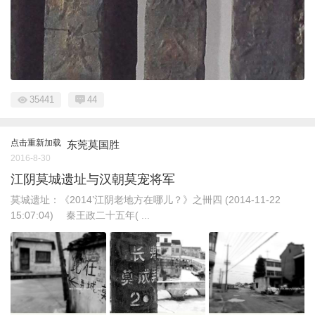
35441
44
点击重新加载
东莞莫国胜
2016-8-30
江阴莫城遗址与汉朝莫宠将军
莫城遗址：《2014’江阴老地方在哪儿？》之卌四 (2014-11-22
15:07:04) 秦王政二十五年( ...