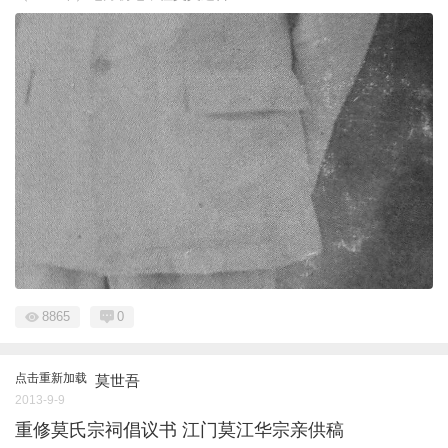
8865
0
点击重新加载
莫世吾
2013-9-9
重修莫氏宗祠倡议书 江门莫江华宗亲供稿