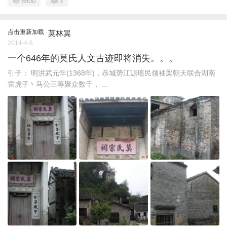
8500
3
点击重新加载
莫林翼
2014-4-6
一个646年的莫氏人文古迹即将消失。。。
引子： 明洪武元年(1368年)，恭城势江源瑶民领袖梁朝天联合湖南
雷虎子丶马公三等聚众数千， ...