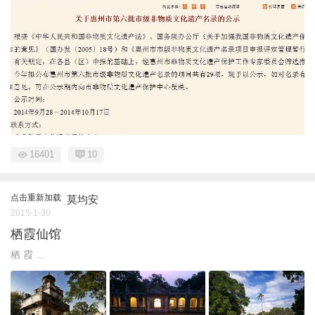
16401
10
点击重新加载
莫均安
2015-1-30
栖霞仙馆
栖 霞 ...