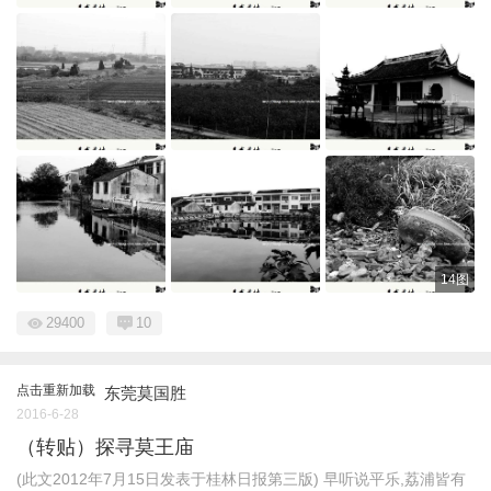
14图
29400
10
点击重新加载
东莞莫国胜
2016-6-28
（转贴）探寻莫王庙
(此文2012年7月15日发表于桂林日报第三版) 早听说平乐,荔浦皆有