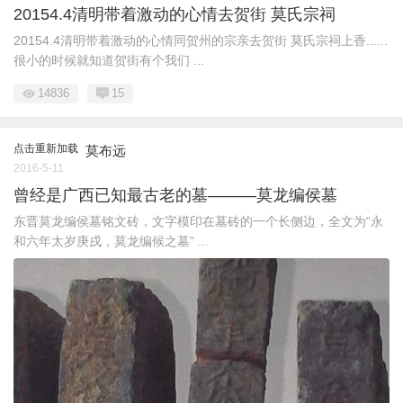
20154.4清明带着激动的心情去贺街 莫氏宗祠
20154.4清明带着激动的心情同贺州的宗亲去贺街 莫氏宗祠上香......
很小的时候就知道贺街有个我们 ...
14836
15
点击重新加载
莫布远
2016-5-11
曾经是广西已知最古老的墓———莫龙编侯墓
东晋莫龙编侯墓铭文砖，文字模印在墓砖的一个长侧边，全文为“永
和六年太岁庚戌，莫龙编候之墓” ...